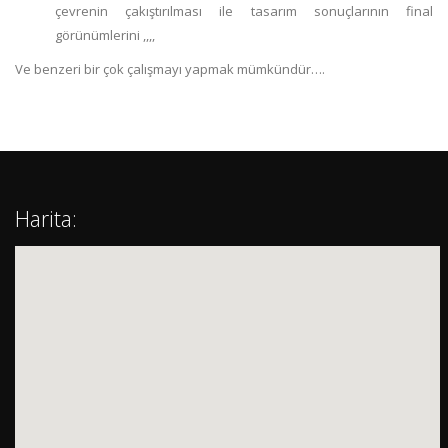
çevrenin çakıştırılması ile tasarım sonuçlarının final
görünümlerini ,,,,
Ve benzeri bir çok çalışmayı yapmak mümkündür….
Harita: