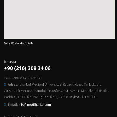
Daha Büyük Görüntüle
İLETIŞIM
+90 (216) 308 34 06
Faks: +90 (216) 308 34 06
Adres:
İstanbul Medipol Üniversitesi Kavacık Kuzey Yerleşkesi ,
Girişimcilik Merkezi Teknoloji Transfer Ofisi, Kavacık Mahallesi, Ekinciler
Caddesi, E.Ö.Y. No:19/1 İç Kapı No:1, 34810 Beykoz - İSTANBUL
Email:
info@motifharita.com