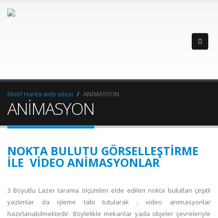
Motif Harita web sitesi
ANİMASYON
ANİMASYON
NOKTA BULUTU GÖRSELLEŞTİRME
İLE VİDEO ANİMASYONLAR
3 Boyutlu Lazer tarama ölçümleri elde edilen nokta bulutları çeşitli
yazlımlar da işleme tabi tutularak , video animasyonlar
hazırlanabilmektedir. Böylelikle mekanlar yada objeler çevreleriyle